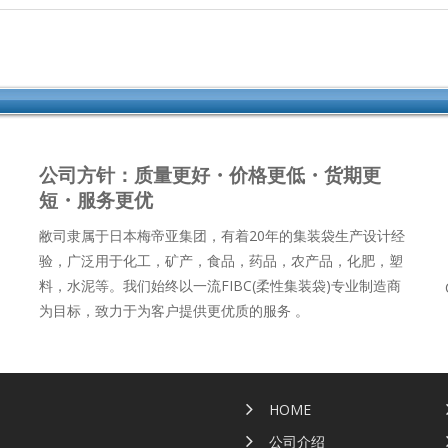
公司方针：质量更好・价格更低・货期更
短・服务更优
敝司隶属于日本梅帝亚集团，有着20年的集装袋生产设计经
验，广泛用于化工，矿产，食品，药品，农产品，化肥，塑
料，水泥等。我们始终以一流FIBC(柔性集装袋)专业制造商
为目标，致力于为客户提供更优质的服务 。
HOME
公司介绍