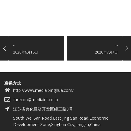
…
…
2020年6月16日
2020年7月7日
联系方式
http://www.media-xinghua.com/
furecon@mediaint.co.jp
江苏省兴化经济开发区经三路3号
South Wei San Road,East Jing San Road,Economic
Development Zone,Xinghua City,Jiangsu,China